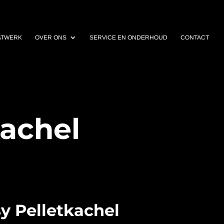
ATWERK
OVER ONS
SERVICE EN ONDERHOUD
CONTACT
kachel
y Pelletkachel