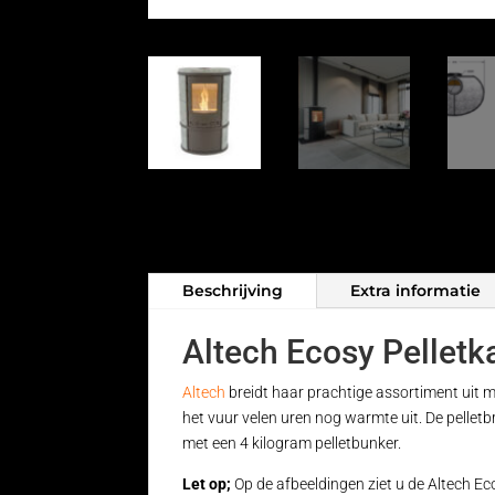
Beschrijving
Extra informatie
Altech Ecosy Pelletk
Altech
breidt haar prachtige assortiment uit m
het vuur velen uren nog warmte uit. De pellet
met een 4 kilogram pelletbunker.
Let op;
Op de afbeeldingen ziet u de Altech Ec