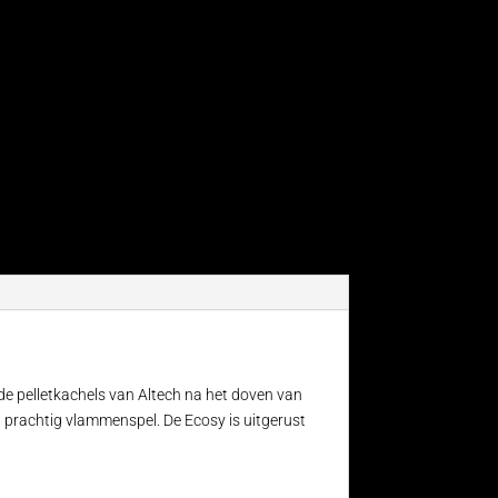
de pelletkachels van Altech na het doven van
n prachtig vlammenspel. De Ecosy is uitgerust