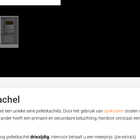
achel
et een unieke serie pelletkachels. Door het gebruik van
speksteen
stralen 
brander heeft een primaire en secundaire beluchting, hierdoor ontstaat ee
osy pelletkachel
driezijdig.
Hiervoor betaalt u een meerprijs. (zie extra's)