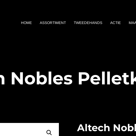
HOME
ASSORTIMENT
TWEEDEHANDS
ACTIE
MA
h Nobles Pellet
Altech Nobl