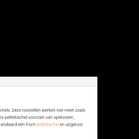
chels. Deze toestellen werken niet meer zoals
es pelletkachel voorzien van speksteen,
standaard een front
pelletkachel
en uitgerust