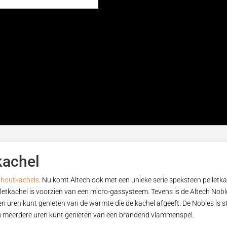
kachel
houtkachels
. Nu komt Altech ook met een unieke serie speksteen pelletka
lletkachel is voorzien van een micro-gassysteem. Tevens is de Altech Nobl
n uren kunt genieten van de warmte die de kachel afgeeft. De Nobles is 
u meerdere uren kunt genieten van een brandend vlammenspel.