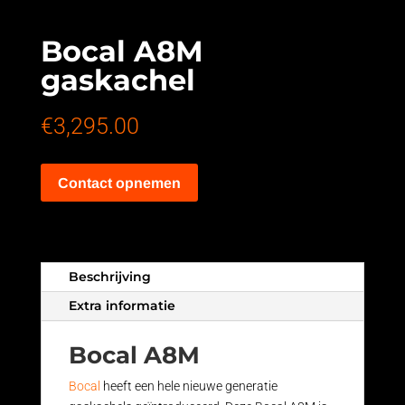
Bocal A8M
gaskachel
€
3,295.00
Contact opnemen
Beschrijving
Extra informatie
Bocal A8M
Bocal
heeft een hele nieuwe generatie