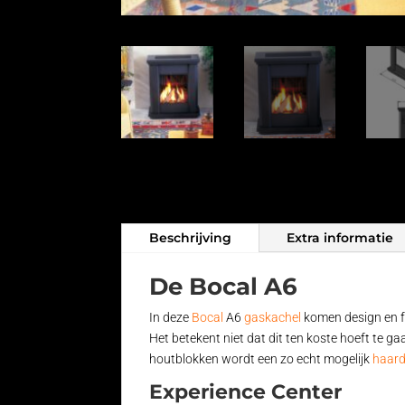
Beschrijving
Extra informatie
De Bocal A6
In deze
Bocal
A6
gaskachel
komen design en f
Het betekent niet dat dit ten koste hoeft te g
houtblokken wordt een zo echt mogelijk
haar
Experience Center