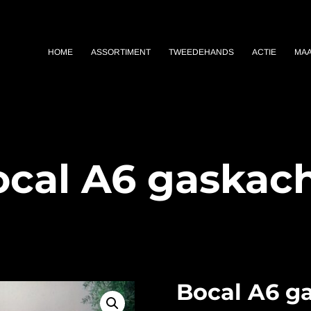
HOME
ASSORTIMENT
TWEEDEHANDS
ACTIE
MA
cal A6 gaskac
Bocal A6 g