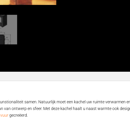
unstionaliteit samen. Natuurlijk moet een kachel uw ruimte verwarmen e
aan van ontwerp en sfeer. Met deze kachel haalt u naast warmte ook design
dvuur
gecreëerd.