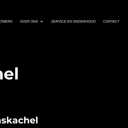
ATWERK
OVER ONS
SERVICE EN ONDERHOUD
CONTACT
hel
askachel