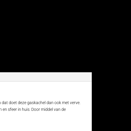
n dat doet deze gaskachel dan ook met verve.
 en sfeer in huis. Door middel van de