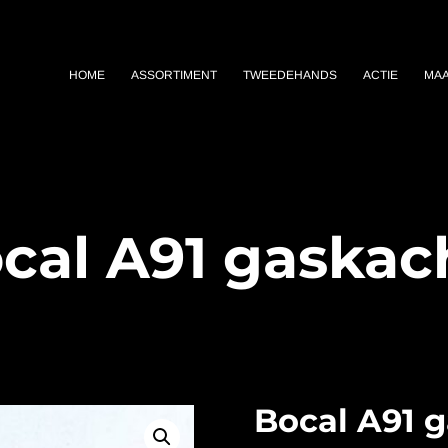
HOME
ASSORTIMENT
TWEEDEHANDS
ACTIE
MA
cal A91 gaskac
Bocal A91 