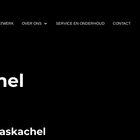
ATWERK
OVER ONS
SERVICE EN ONDERHOUD
CONTACT
hel
gaskachel