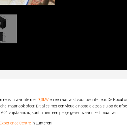
Een reus in warmte met
9,3kW
en een aanwist voor uw interieur. De Bocal c
hel maar ook sfeer. Dit alles met een vleugje nostalgie zoals u op de afbe
A91 vrijstaand is, kunt u hem een plekje geven waar u zelf maar wilt.
Experience Centre
in Lunteren!