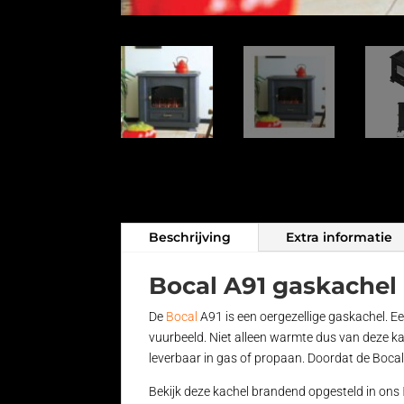
Beschrijving
Extra informatie
Bocal A91 gaskachel
De
Bocal
A91 is een oergezellige gaskachel. 
vuurbeeld. Niet alleen warmte dus van deze kac
leverbaar in gas of propaan. Doordat de Bocal 
Bekijk deze kachel brandend opgesteld in ons