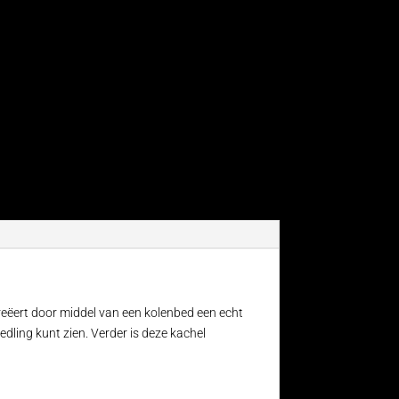
reëert door middel van een kolenbed een echt
edling kunt zien. Verder is deze kachel