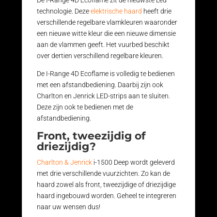
De I-Range 4D Ecoflame zit de nieuwste Led
technologie. Deze
elektrische haard
heeft drie
verschillende regelbare vlamkleuren waaronder
een nieuwe witte kleur die een nieuwe dimensie
aan de vlammen geeft. Het vuurbed beschikt
over dertien verschillend regelbare kleuren.
De I-Range 4D Ecoflame is volledig te bedienen
met een afstandbediening. Daarbij zijn ook
Charlton en Jenrick LED-strips aan te sluiten.
Deze zijn ook te bedienen met de
afstandbediening.
Front, tweezijdig of
driezijdig?
Charlton & Jenrick
i-1500 Deep wordt geleverd
met drie verschillende vuurzichten. Zo kan de
haard zowel als front, tweezijdige of driezijdige
haard ingebouwd worden. Geheel te integreren
naar uw wensen dus!