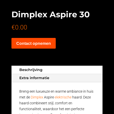
Dimplex Aspire 30
€
0.00
Contact opnemen
Beschrijving
Extra informatie
Breng een luxueuze en warme ambiance in huis
met de
Dimplex
Aspire
elektrische
haard. Deze
haard combineert stijl, comfort en
functionaliteit, waardoor het een perfecte