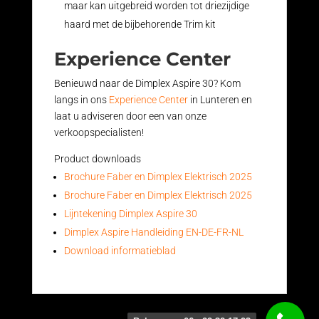
maar kan uitgebreid worden tot driezijdige
haard met de bijbehorende Trim kit
Experience Center
Benieuwd naar de Dimplex Aspire 30? Kom
langs in ons
Experience Center
in Lunteren en
laat u adviseren door een van onze
verkoopspecialisten!
Product downloads
Brochure Faber en Dimplex Elektrisch 2025
Brochure Faber en Dimplex Elektrisch 2025
Lijntekening Dimplex Aspire 30
Dimplex Aspire Handleiding EN-DE-FR-NL
Download informatieblad