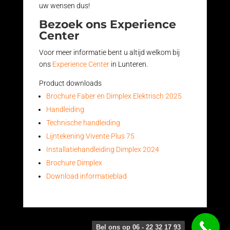
uw wensen dus!
Bezoek ons Experience
Center
Voor meer informatie bent u altijd welkom bij
ons
Experience Center
in Lunteren.
Product downloads
Brochure Faber en Dimplex Elektrisch 2025
Handleiding
Technische handleiding
Lijntekening Vivente Plus 75
Installatiehandleiding Dimplex 2024
Brochure Dimplex
Download informatieblad
Bel ons op 06 - 22 32 17 93