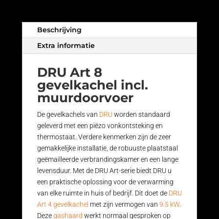
Beschrijving
Extra informatie
DRU Art 8
gevelkachel incl.
muurdoorvoer
De gevelkachels van
DRU
worden standaard
geleverd met een piëzo vonkontsteking en
thermostaat. Verdere kenmerken zijn de zeer
gemakkelijke installatie, de robuuste plaatstaal
geëmailleerde verbrandingskamer en een lange
levensduur. Met de DRU Art-serie biedt DRU u
een praktische oplossing voor de verwarming
van elke ruimte in huis of bedrijf. Dit doet de
DRU
Art 4 gevelkachel
met zijn vermogen van
9.5 kW
.
Deze
gashaard
werkt normaal gesproken op