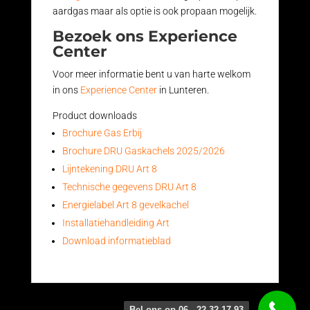
aardgas maar als optie is ook propaan mogelijk.
Bezoek ons Experience
Center
Voor meer informatie bent u van harte welkom
in ons
Experience Center
in Lunteren.
Product downloads
Brochure Gas Erbij
Brochure DRU Gaskachels 2025/2026
Lijntekening DRU Art 8
Technische gegevens DRU Art 8
Energielabel Art 8 gevelkachel
Installatiehandleiding Art
Download informatieblad
Bel ons op 06 - 22 32 17 93