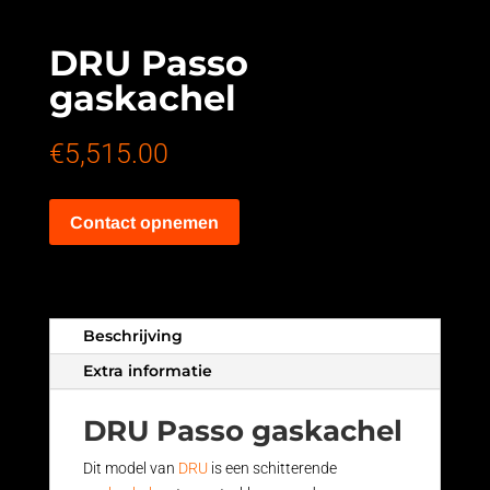
DRU Passo
gaskachel
€
5,515.00
Contact opnemen
Beschrijving
Extra informatie
DRU Passo gaskachel
Dit model van
DRU
is een schitterende