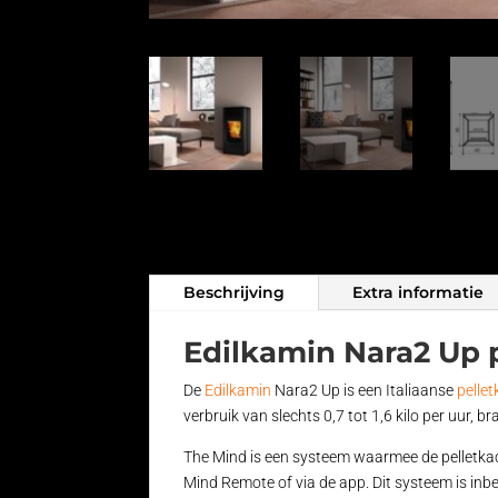
Beschrijving
Extra informatie
Edilkamin Nara2 Up 
De
Edilkamin
Nara2 Up is een Italiaanse
pelle
verbruik van slechts 0,7 tot 1,6 kilo per uur,
The Mind is een systeem waarmee de pelletkac
Mind Remote of via de app. Dit systeem is inbe