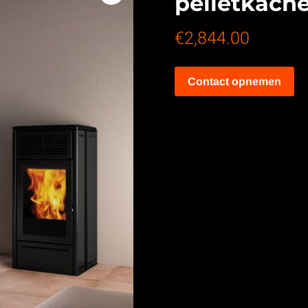
pelletkache
€
2,844.00
Contact opnemen