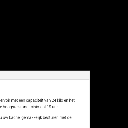
rvoir met een capaciteit van 24 kilo en het
 de hoogste stand minimaal 15 uur.
 u uw kachel gemakkelijk besturen met de