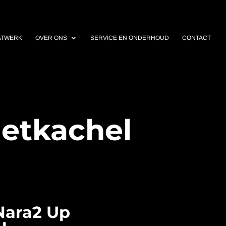
ATWERK
OVER ONS
SERVICE EN ONDERHOUD
CONTACT
letkachel
Nara2 Up