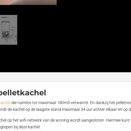
pelletkachel
tkachel
die ruimtes tot maximaal 180m3 verwarmt. En dankzij het pelletrese
 brandt de kachel op de laagste stand maximaal 34 uur achter elkaar en op
hel op het wifi-netwerk van de woning wordt aangesloten. Hiermee kunt
grepen bij deze kachel.