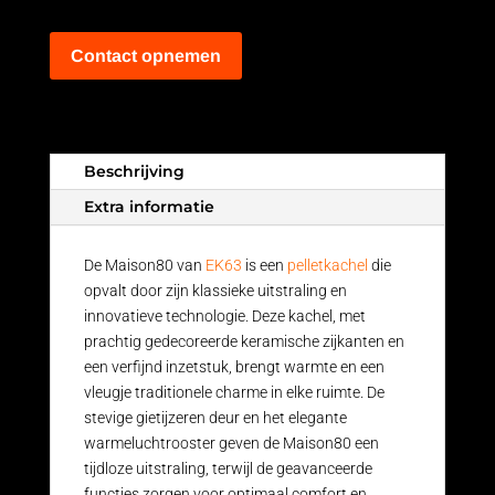
Contact opnemen
Beschrijving
Extra informatie
De Maison80 van
EK63
is een
pelletkachel
die
opvalt door zijn klassieke uitstraling en
innovatieve technologie. Deze kachel, met
prachtig gedecoreerde keramische zijkanten en
een verfijnd inzetstuk, brengt warmte en een
vleugje traditionele charme in elke ruimte. De
stevige gietijzeren deur en het elegante
warmeluchtrooster geven de Maison80 een
tijdloze uitstraling, terwijl de geavanceerde
functies zorgen voor optimaal comfort en