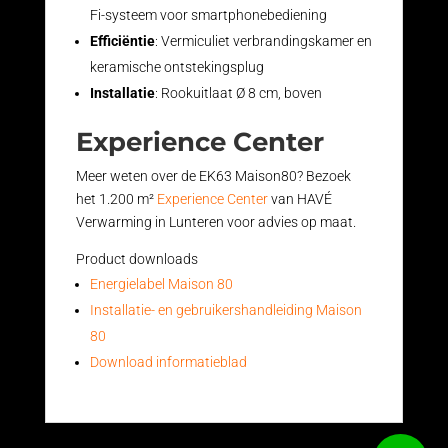
Fi-systeem voor smartphonebediening
Efficiëntie
: Vermiculiet verbrandingskamer en
keramische ontstekingsplug
Installatie
: Rookuitlaat Ø 8 cm, boven
Experience Center
Meer weten over de EK63 Maison80? Bezoek
het 1.200 m²
Experience Center
van HAVÉ
Verwarming in Lunteren voor advies op maat.
Product downloads
Energielabel Maison 80
Installatie- en gebruikershandleiding Maison
80
Download informatieblad