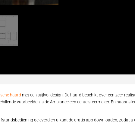
rische haard
met een stijlvol design. De haard beschikt over een zeer realis
schillende vuurbeelden is de Ambiance een echte sfeermaker. En naast sf
 afstandsbediening geleverd en u kunt de gratis app downloaden, zodat u