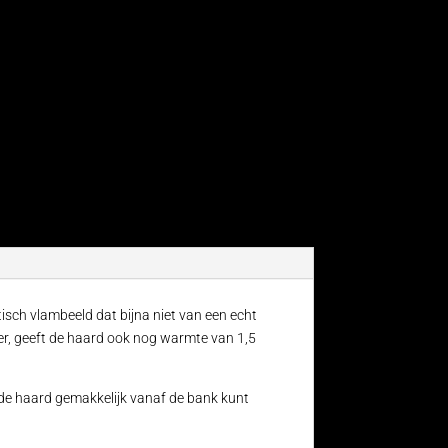
tisch vlambeeld dat bijna niet van een echt
eer, geeft de haard ook nog warmte van 1,5
 de haard gemakkelijk vanaf de bank kunt