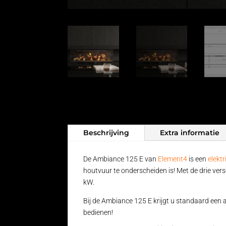
Beschrijving
Extra informatie
De Ambiance 125 E van
Element4
is een
elekt
houtvuur te onderscheiden is! Met de drie ver
kW.
Bij de Ambiance 125 E krijgt u standaard een
bedienen!