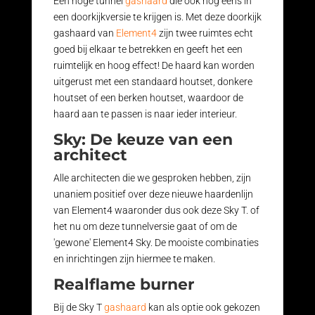
Een hoge tunnel
gashaard
die ook nog eens in
een doorkijkversie te krijgen is. Met deze doorkijk
gashaard van
Element4
zijn twee ruimtes echt
goed bij elkaar te betrekken en geeft het een
ruimtelijk en hoog effect! De haard kan worden
uitgerust met een standaard houtset, donkere
houtset of een berken houtset, waardoor de
haard aan te passen is naar ieder interieur.
Sky: De keuze van een
architect
Alle architecten die we gesproken hebben, zijn
unaniem positief over deze nieuwe haardenlijn
van Element4 waaronder dus ook deze Sky T. of
het nu om deze tunnelversie gaat of om de
'gewone' Element4 Sky. De mooiste combinaties
en inrichtingen zijn hiermee te maken.
Realflame burner
Bij de Sky T
gashaard
kan als optie ook gekozen