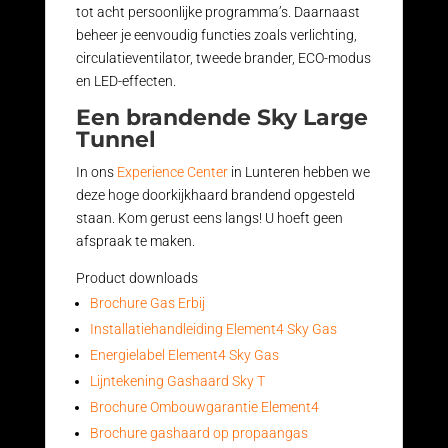
tot acht persoonlijke programma’s. Daarnaast
beheer je eenvoudig functies zoals verlichting,
circulatieventilator, tweede brander, ECO-modus
en LED-effecten.
Een brandende Sky Large
Tunnel
In ons
Experience Center
in Lunteren hebben we
deze hoge doorkijkhaard brandend opgesteld
staan. Kom gerust eens langs! U hoeft geen
afspraak te maken.
Product downloads
Brochure Gas Erbij
Installatiehandleiding Element4 Sky Gas
Energielabel Element4 Sky Gas
Lijntekening Gashaard Sky T
Brochure Ombouwgarantie Element4
Brochure gashaard op propaangas