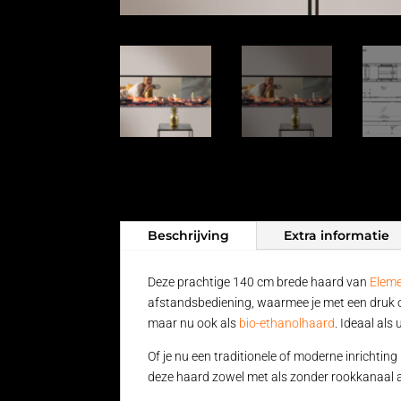
Beschrijving
Extra informatie
Deze prachtige 140 cm brede haard van
Elem
afstandsbediening, waarmee je met een druk o
maar nu ook als
bio-ethanolhaard
. Ideaal al
Of je nu een traditionele of moderne inrichti
deze haard zowel met als zonder rookkanaal aa