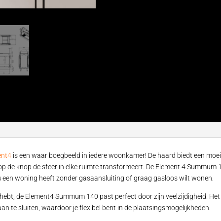
ent4
is een waar boegbeeld in iedere woonkamer! De haard biedt een moei
p de knop de sfeer in elke ruimte transformeert. De Element 4 Summum 14
s u een woning heeft zonder gasaansluiting of graag gasloos wilt wonen.
ng hebt, de Element4 Summum 140 past perfect door zijn veelzijdigheid. H
n te sluiten, waardoor je flexibel bent in de plaatsingsmogelijkheden.