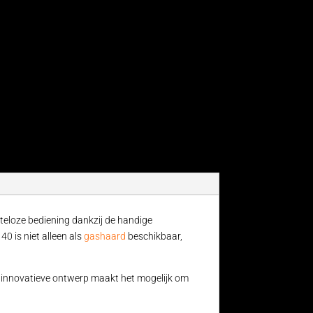
teloze bediening dankzij de handige
0 is niet alleen als
gashaard
beschikbaar,
et innovatieve ontwerp maakt het mogelijk om