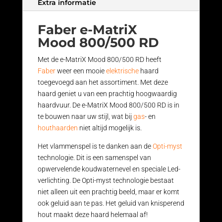
Extra informatie
Faber e-MatriX
Mood 800/500 RD
Met de e-MatriX Mood 800/500 RD heeft
Faber
weer een mooie
elektrische
haard
toegevoegd aan het assortiment. Met deze
haard geniet u van een prachtig hoogwaardig
haardvuur. De e-MatriX Mood 800/500 RD is in
te bouwen naar uw stijl, wat bij
gas
- en
houthaarden
niet altijd mogelijk is.
Het vlammenspel is te danken aan de
Opti-myst
technologie. Dit is een samenspel van
opwervelende koudwaternevel en speciale Led-
verlichting. De Opti-myst technologie bestaat
niet alleen uit een prachtig beeld, maar er komt
ook geluid aan te pas. Het geluid van knisperend
hout maakt deze haard helemaal af!