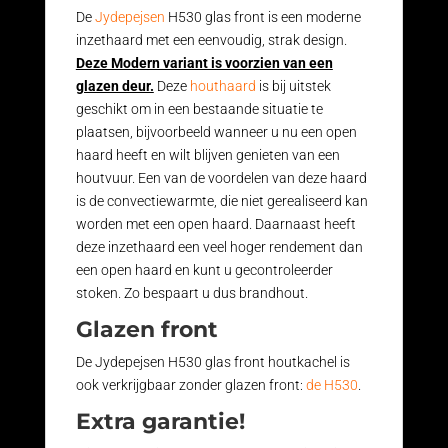
De
Jydepejsen
H530 glas front is een moderne
inzethaard met een eenvoudig, strak design.
Deze Modern variant is voorzien van een
glazen deur.
Deze
houthaard
is bij uitstek
geschikt om in een bestaande situatie te
plaatsen, bijvoorbeeld wanneer u nu een open
haard heeft en wilt blijven genieten van een
houtvuur. Een van de voordelen van deze haard
is de convectiewarmte, die niet gerealiseerd kan
worden met een open haard. Daarnaast heeft
deze inzethaard een veel hoger rendement dan
een open haard en kunt u gecontroleerder
stoken. Zo bespaart u dus brandhout.
Glazen front
De Jydepejsen H530 glas front houtkachel is
ook verkrijgbaar zonder glazen front:
de H530
.
Extra garantie!