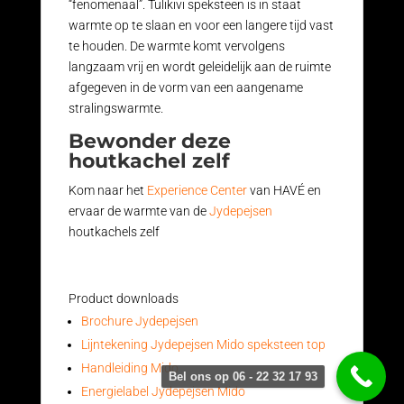
“fenomenaal”. Tulikivi speksteen is in staat
warmte op te slaan en voor een langere tijd vast
te houden. De warmte komt vervolgens
langzaam vrij en wordt geleidelijk aan de ruimte
afgegeven in de vorm van een aangename
stralingswarmte.
Bewonder deze
houtkachel zelf
Kom naar het
Experience Center
van HAVÉ en
ervaar de warmte van de
Jydepejsen
houtkachels zelf
Product downloads
Brochure Jydepejsen
Lijntekening Jydepejsen Mido speksteen top
Handleiding Mido
Bel ons op 06 - 22 32 17 93
Energielabel Jydepejsen Mido