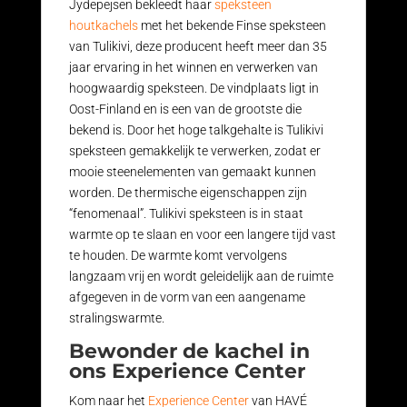
Jydepejsen bekleedt haar
speksteen
houtkachels
met het bekende Finse speksteen
van Tulikivi, deze producent heeft meer dan 35
jaar ervaring in het winnen en verwerken van
hoogwaardig speksteen. De vindplaats ligt in
Oost-Finland en is een van de grootste die
bekend is. Door het hoge talkgehalte is Tulikivi
speksteen gemakkelijk te verwerken, zodat er
mooie steenelementen van gemaakt kunnen
worden. De thermische eigenschappen zijn
“fenomenaal”. Tulikivi speksteen is in staat
warmte op te slaan en voor een langere tijd vast
te houden. De warmte komt vervolgens
langzaam vrij en wordt geleidelijk aan de ruimte
afgegeven in de vorm van een aangename
stralingswarmte.
Bewonder de kachel in
ons Experience Center
Kom naar het
Experience Center
van HAVÉ