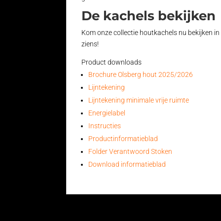
De kachels bekijken
Kom onze collectie houtkachels nu bekijken i
ziens!
Product downloads
Brochure Olsberg hout 2025/2026
Lijntekening
Lijntekening minimale vrije ruimte
Energielabel
Instructies
Productinformatieblad
Folder Verantwoord Stoken
Download informatieblad