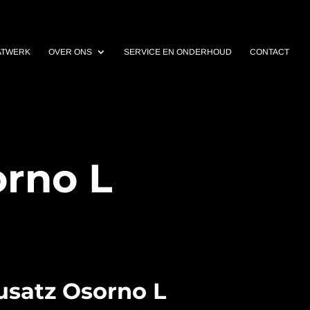
ATWERK
OVER ONS
SERVICE EN ONDERHOUD
CONTACT
orno L
usatz Osorno L