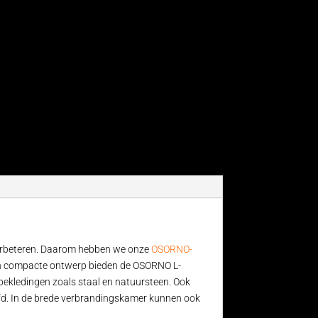
 verbeteren. Daarom hebben we onze
OSORNO-
 hun compacte ontwerp bieden de OSORNO L-
bekledingen zoals staal en natuursteen. Ook
ofd. In de brede verbrandingskamer kunnen ook