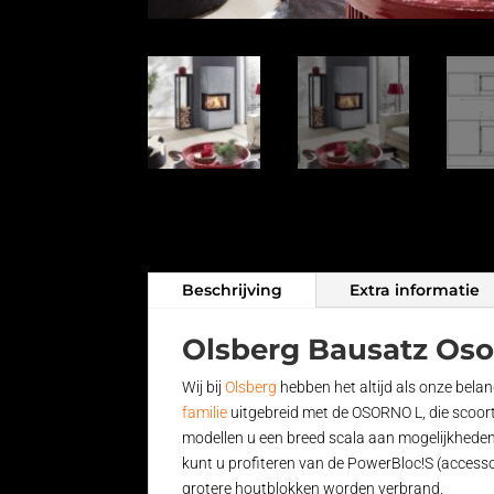
Beschrijving
Extra informatie
Olsberg Bausatz Oso
Wij bij
Olsberg
hebben het altijd als onze bel
familie
uitgebreid met de OSORNO L, die scoort
modellen u een breed scala aan mogelijkheden
kunt u profiteren van de PowerBloc!S (access
grotere houtblokken worden verbrand.