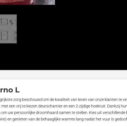
rno L
angrijkste zorg beschouwd om de kwaliteit van leven van onze klanten te
 met een vrij te kiezen deurscharnier en een 2-zijdige hoekruit. Dankzij
 om uw persoonlijke droomhaard samen te stellen. Kies uit verschillende 
oire) en genieten van de behaaglijke warmte lang nadat het vuur is gedo