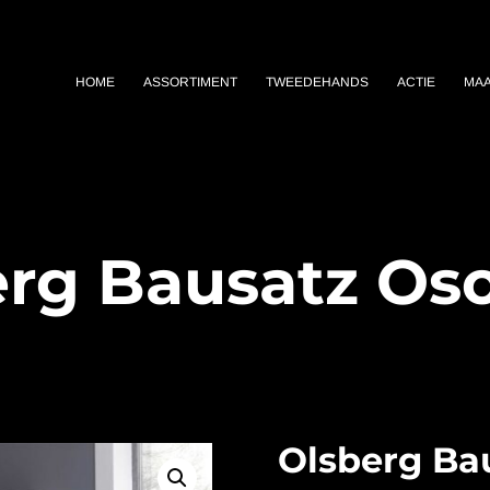
HOME
ASSORTIMENT
TWEEDEHANDS
ACTIE
MA
rg Bausatz Os
Olsberg Ba