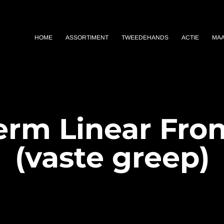
HOME
ASSORTIMENT
TWEEDEHANDS
ACTIE
MA
erm Linear Fron
(vaste greep)