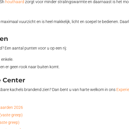
ASh
houthaard
zorgt voor minder stralingswarmte en daarnaast is het mog
maximaal vuurzicht en is heel makkelijk, licht en soepel te bedienen. Daarb
den
 Een aantal punten voor u op een rij:
 enkele.
en er geen rook naar buiten komt.
e Center
lijkbare kachels brandend zien? Dan bent u van harte welkom in ons
Experi
haarden 2026
(vaste greep)
vaste greep)