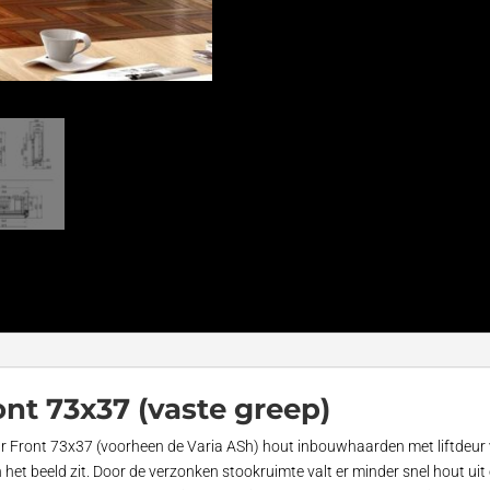
nt 73x37 (vaste greep)
near Front 73x37 (voorheen de Varia ASh) hout inbouwhaarden met liftdeu
n het beeld zit. Door de verzonken stookruimte valt er minder snel hout ui