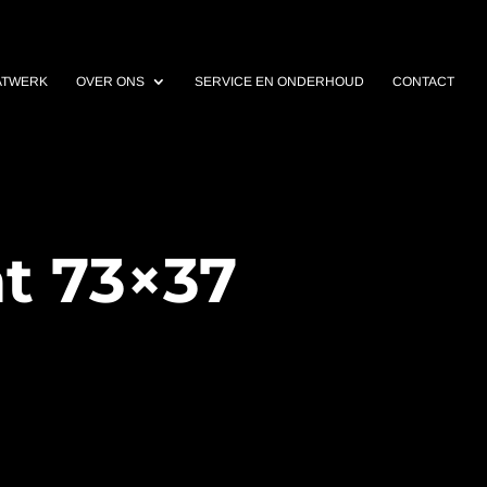
ATWERK
OVER ONS
SERVICE EN ONDERHOUD
CONTACT
t 73×37