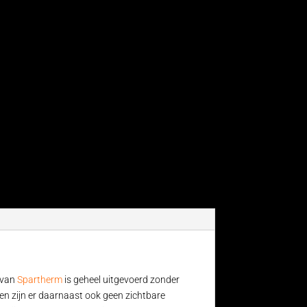
r van
Spartherm
is geheel uitgevoerd zonder
t en zijn er daarnaast ook geen zichtbare