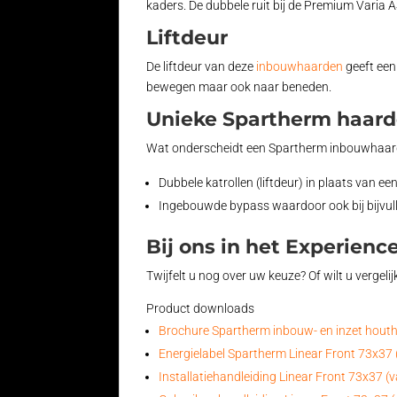
kaders. De dubbele ruit bij de Premium Varia 
Liftdeur
De liftdeur van deze
inbouwhaarden
geeft een 
bewegen maar ook naar beneden.
Unieke Spartherm haar
Wat onderscheidt een Spartherm inbouwhaard?
Dubbele katrollen (liftdeur) in plaats van een
Ingebouwde bypass waardoor ook bij bijvull
Bij ons in het Experienc
Twijfelt u nog over uw keuze? Of wilt u verge
Product downloads
Brochure Spartherm inbouw- en inzet hout
Energielabel Spartherm Linear Front 73x37 
Installatiehandleiding Linear Front 73x37 (