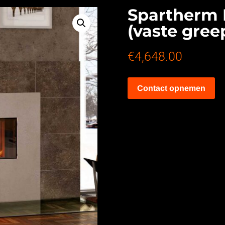
Spartherm 
(vaste gree
€
4,648.00
Contact opnemen