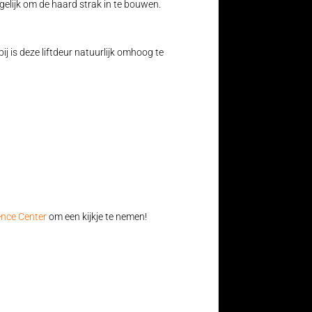
elijk om de haard strak in te bouwen.
ij is deze liftdeur natuurlijk omhoog te
ence Center
om een kijkje te nemen!