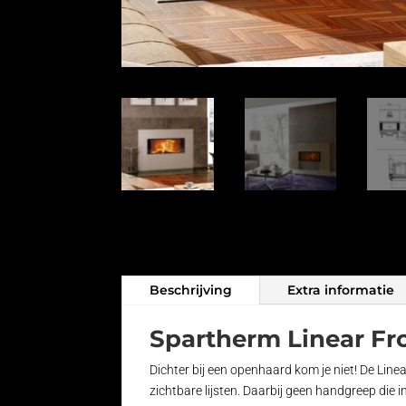
Beschrijving
Extra informatie
Spartherm Linear Fro
Dichter bij een openhaard kom je niet! De Li
zichtbare lijsten. Daarbij geen handgreep die i