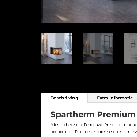
Beschrijving
Extra informatie
Spartherm Premium 
Alles uit het zicht! De nieuwe Premiumlijn ho
het beeld zit. Door de verzonken stookruimte v