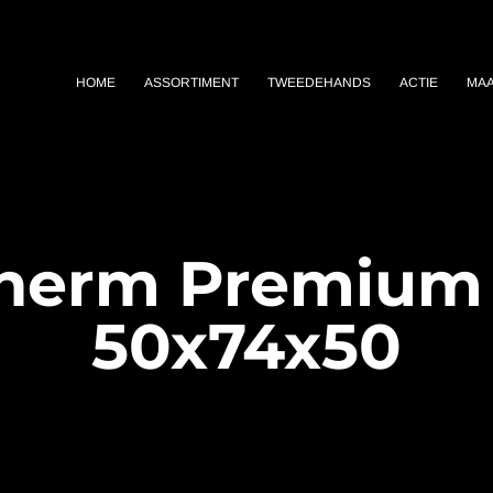
HOME
ASSORTIMENT
TWEEDEHANDS
ACTIE
MA
herm Premium 
50x74x50