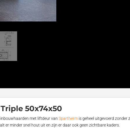
Triple 50x74x50
ut inbouwhaarden met liftdeur van
Spartherm
is geheel uitgevoerd zonder z
alt er minder snel hout uit en zijn er daar ook geen zichtbare kaders.