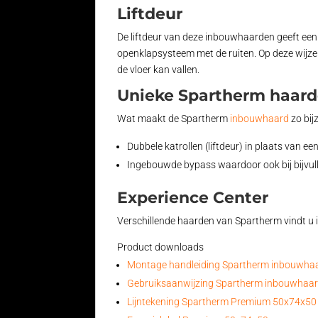
Liftdeur
De liftdeur van deze inbouwhaarden geeft een 
openklapsysteem met de ruiten. Op deze wijze
de vloer kan vallen.
Unieke Spartherm haar
Wat maakt de Spartherm
inbouwhaard
zo bij
Dubbele katrollen (liftdeur) in plaats van een
Ingebouwde bypass waardoor ook bij bijvull
Experience Center
Verschillende haarden van Spartherm vindt u 
Product downloads
Montage handleiding Spartherm inbouwha
Gebruiksaanwijzing Spartherm inbouwhaa
Lijntekening Spartherm Premium 50x74x50