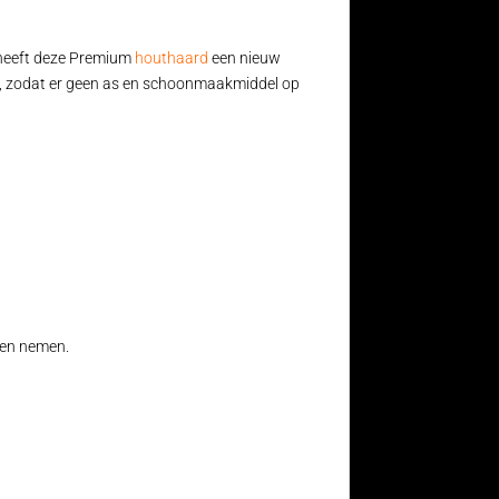
k heeft deze Premium
houthaard
een nieuw
er, zodat er geen as en schoonmaakmiddel op
men nemen.