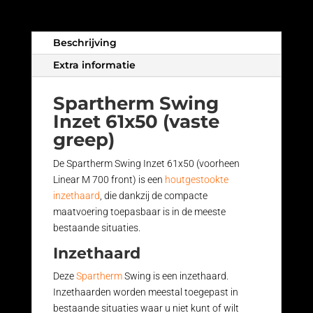
Beschrijving
Extra informatie
Spartherm Swing
Inzet 61x50 (vaste
greep)
De Spartherm Swing Inzet 61x50 (voorheen
Linear M 700 front) is een
houtgestookte
inzethaard
, die dankzij de compacte
maatvoering toepasbaar is in de meeste
bestaande situaties.
Inzethaard
Deze
Spartherm
Swing is een inzethaard.
Inzethaarden worden meestal toegepast in
bestaande situaties waar u niet kunt of wilt