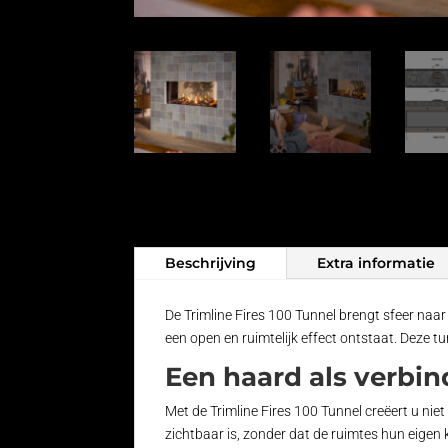
Beschrijving
Extra informatie
De Trimline Fires 100 Tunnel brengt sfeer naar
een open en ruimtelijk effect ontstaat. Deze t
Een haard als verbind
Met de Trimline Fires 100 Tunnel creëert u ni
zichtbaar is, zonder dat de ruimtes hun eigen 