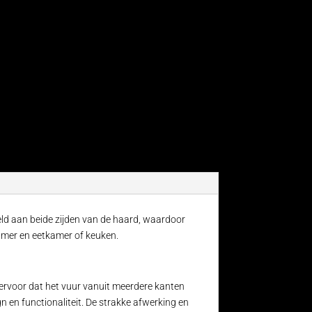
eeld aan beide zijden van de haard, waardoor
kamer en eetkamer of keuken.
 ervoor dat het vuur vanuit meerdere kanten
n en functionaliteit. De strakke afwerking en