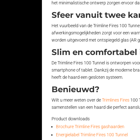
het minimalistische ontwerp zorgen ervoor da
Sfeer vanuit twee k
Het vuurbeeld van de Trimline Fires 100 Tunnel
afwerkingsmogelijkheden zorgt voor een warme 
worden uitgevoerd met ontspiegeld glas (AR g
Slim en comfortabel 
De Trimline Fires 100 Tunnel is ontworpen vo
smartphone of tablet. Dankzij de moderne br
heeft de haard een gesloten systeem.
Benieuwd?
Wilt u meer weten over de
Trimlines Fires
100 
samenstellen van een haard die perfect aansl
Product downloads
Brochure Trimline Fires gashaarden
Energielabel Trimline Fires 100 Tunnel