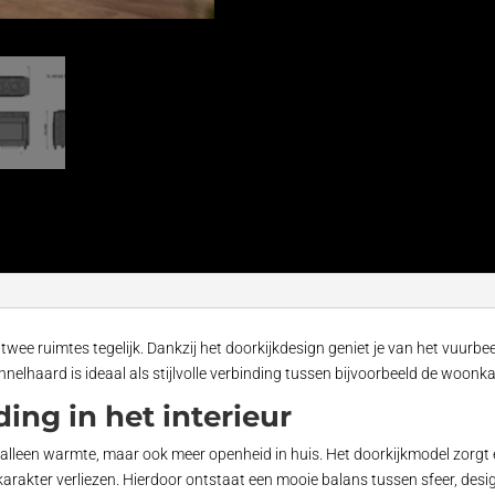
 twee ruimtes tegelijk. Dankzij het doorkijkdesign geniet je van het vuurb
unnelhaard is ideaal als stijlvolle verbinding tussen bijvoorbeeld de woon
ing in het interieur
et alleen warmte, maar ook meer openheid in huis. Het doorkijkmodel zorgt
karakter verliezen. Hierdoor ontstaat een mooie balans tussen sfeer, desig