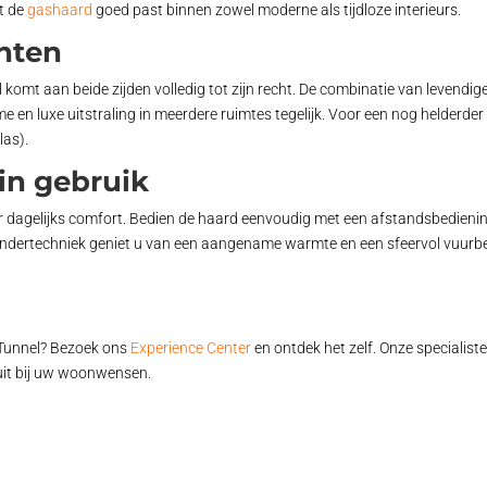
t de
gashaard
goed past binnen zowel moderne als tijdloze interieurs.
anten
 komt aan beide zijden volledig tot zijn recht. De combinatie van levendig
en luxe uitstraling in meerdere ruimtes tegelijk. Voor een nog helderder 
las).
in gebruik
or dagelijks comfort. Bedien de haard eenvoudig met een afstandsbedienin
andertechniek geniet u van een aangename warmte en een sfeervol vuur
Tunnel? Bezoek ons
Experience Center
en ontdek het zelf. Onze specialist
uit bij uw woonwensen.