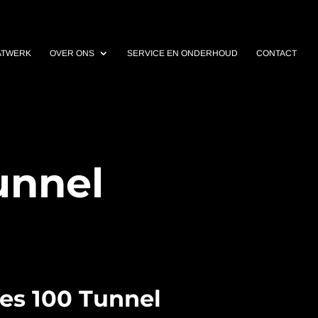
ATWERK
OVER ONS
SERVICE EN ONDERHOUD
CONTACT
unnel
res 100 Tunnel