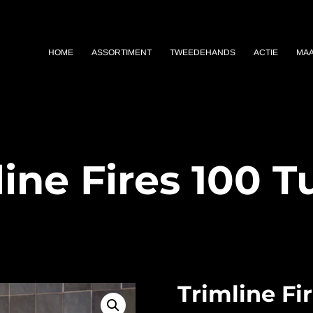
HOME
ASSORTIMENT
TWEEDEHANDS
ACTIE
MA
line Fires 100 T
Trimline Fi