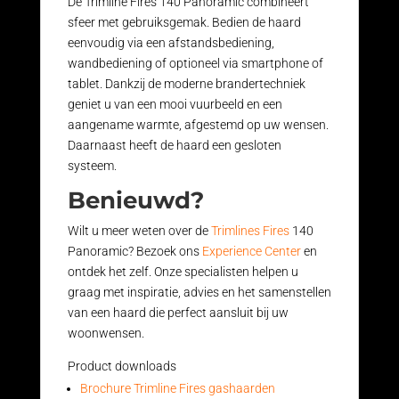
De Trimline Fires 140 Panoramic combineert
sfeer met gebruiksgemak. Bedien de haard
eenvoudig via een afstandsbediening,
wandbediening of optioneel via smartphone of
tablet. Dankzij de moderne brandertechniek
geniet u van een mooi vuurbeeld en een
aangename warmte, afgestemd op uw wensen.
Daarnaast heeft de haard een gesloten
systeem.
Benieuwd?
Wilt u meer weten over de
Trimlines Fires
140
Panoramic? Bezoek ons
Experience Center
en
ontdek het zelf. Onze specialisten helpen u
graag met inspiratie, advies en het samenstellen
van een haard die perfect aansluit bij uw
woonwensen.
Product downloads
Brochure Trimline Fires gashaarden