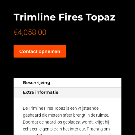
Trimline Fires Topaz
€
4,058.00
Contact opnemen
Beschrijving
Extra informatie
De Trimline Fires Topaz is een vrijstaande
gashaard die meteen sfeer brengt in de ruimte.
Doordat de haard los geplaatst wordt, krijgt hij
echt een eigen plek in het interieur. Prachtig om