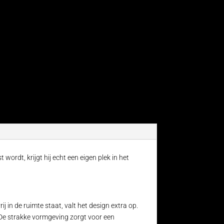
wordt, krijgt hij echt een eigen plek in het
ij in de ruimte staat, valt het design extra op.
 De strakke vormgeving zorgt voor een