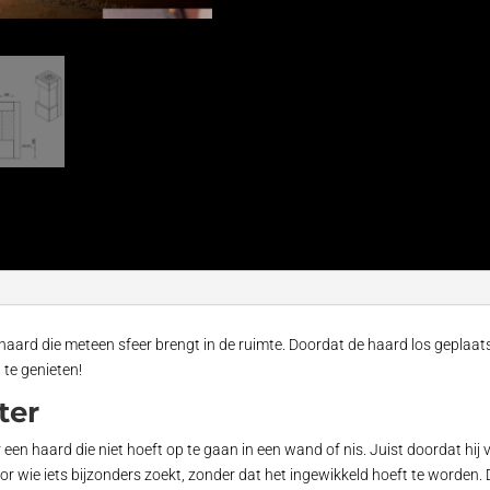
haard die meteen sfeer brengt in de ruimte. Doordat de haard los geplaatst 
 te genieten!
ter
een haard die niet hoeft op te gaan in een wand of nis. Juist doordat hij vr
r wie iets bijzonders zoekt, zonder dat het ingewikkeld hoeft te worden.