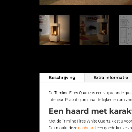
Beschrijving
Extra informatie
De Trimline Fires Quartz is een vrijstaande gas
interieur. Prachtig om naar te kijken en om van
Een haard met karak
Met de Trimline Fires White Quartz kiest u voor 
Dat maakt deze
gashaard
een goede keuze voo