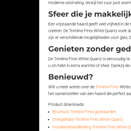
moderne uitstraling, terwijl het vuur juist war
Sfeer die je makkelij
Een vrijstaande haard geeft veel vrijheid in d
creëren. De Trimline Fires White Quartz voelt 
zijn er verschillende mogelijkheden voor glas
Genieten zonder ge
De Trimline Fires White Quartz is eenvoudig t
u zin hebt in extra warmte of sfeer. Dankzij 
Benieuwd?
Wilt u meer weten over de
Trimline Fires
White
het samenstellen van een haard die perfect a
Product downloads
Brochure Trimline Fires gashaarden
Energielabel Trimline Fires White Quartz
Installatiehandleiding Trimline Fires White 