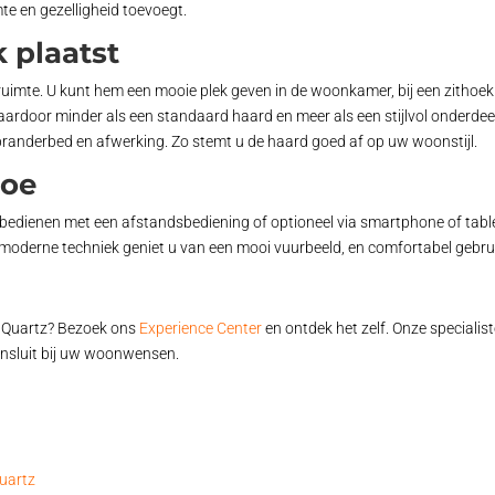
mte en gezelligheid toevoegt.
k plaatst
e ruimte. U kunt hem een mooie plek geven in de woonkamer, bij een zithoek
daardoor minder als een standaard haard en meer als een stijlvol onderdeel 
, branderbed en afwerking. Zo stemt u de haard goed af op uw woonstijl.
doe
e bedienen met een afstandsbediening of optioneel via smartphone of tabl
de moderne techniek geniet u van een mooi vuurbeeld, en comfortabel gebru
 Quartz? Bezoek ons
Experience Center
en ontdek het zelf. Onze specialis
ansluit bij uw woonwensen.
Quartz