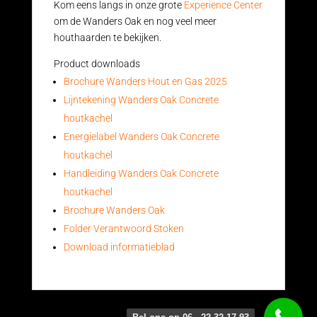
Kom eens langs in onze grote
Experience Center
om de Wanders Oak en nog veel meer
houthaarden te bekijken.
Product downloads
Brochure Wanders Hout en Gas 2025
Lijntekening Wanders Oak Concrete
houtkachel
Energielabel Wanders Oak Concrete
houtkachel
Handleiding Wanders Oak Concrete
houtkachel
Brochure Wanders Oak
Folder Verantwoord Stoken
Download informatieblad