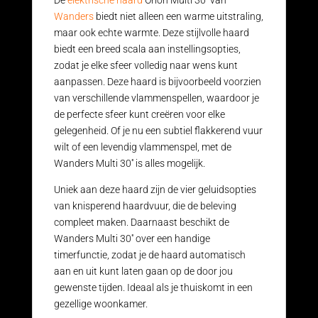
De
elektrische haard
Orion Multi 30'' van
Wanders
biedt niet alleen een warme uitstraling,
maar ook echte warmte. Deze stijlvolle haard
biedt een breed scala aan instellingsopties,
zodat je elke sfeer volledig naar wens kunt
aanpassen. Deze haard is bijvoorbeeld voorzien
van verschillende vlammenspellen, waardoor je
de perfecte sfeer kunt creëren voor elke
gelegenheid. Of je nu een subtiel flakkerend vuur
wilt of een levendig vlammenspel, met de
Wanders Multi 30'' is alles mogelijk.
Uniek aan deze haard zijn de vier geluidsopties
van knisperend haardvuur, die de beleving
compleet maken. Daarnaast beschikt de
Wanders Multi 30'' over een handige
timerfunctie, zodat je de haard automatisch
aan en uit kunt laten gaan op de door jou
gewenste tijden. Ideaal als je thuiskomt in een
gezellige woonkamer.