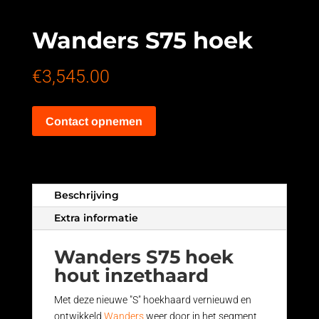
Wanders S75 hoek
€
3,545.00
Contact opnemen
Beschrijving
Extra informatie
Wanders S75 hoek
hout inzethaard
Met deze nieuwe "S" hoekhaard vernieuwd en
ontwikkeld
Wanders
weer door in het segment